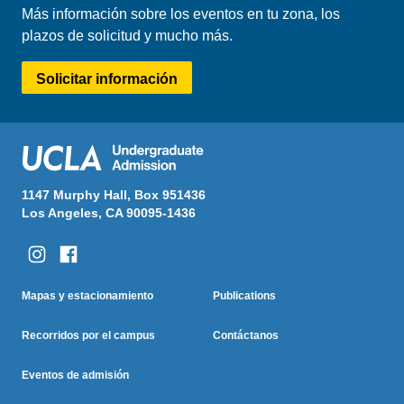
Más información sobre los eventos en tu zona, los
plazos de solicitud y mucho más.
Solicitar información
1147 Murphy Hall, Box 951436
Los Angeles, CA 90095-1436
Columna Uno
Columna Dos
Footer
Mapas y estacionamiento
Publications
Menu
Recorridos por el campus
Contáctanos
Eventos de admisión