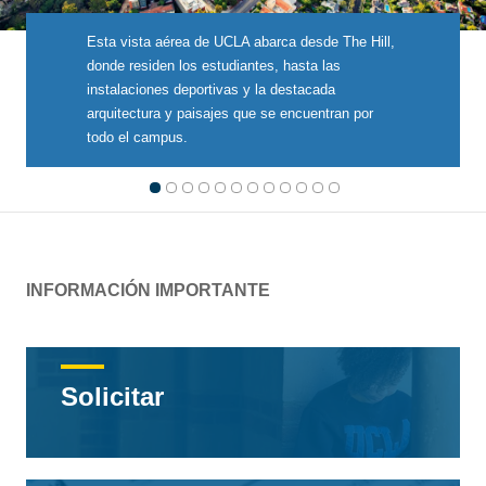
Esta vista aérea de UCLA abarca desde The Hill,
donde residen los estudiantes, hasta las
instalaciones deportivas y la destacada
arquitectura y paisajes que se encuentran por
todo el campus.
Slide 1
Slide 2
Slide 3
Slide 4
Slide 5
Slide 6
Slide 7
Slide 8
Slide 9
Slide 10
Slide 11
Slide 12
INFORMACIÓN IMPORTANTE
Solicitar