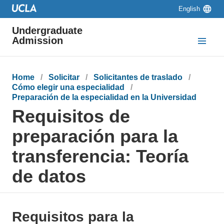
Skip to main content
Skip to navigation
Skip to footer
Language
English
switcher
Undergraduate
Admission
Breadcrumb
Home
Solicitar
Solicitantes de traslado
Cómo elegir una especialidad
Preparación de la especialidad en la Universidad
Requisitos de
preparación para la
transferencia: Teoría
de datos
Requisitos para la