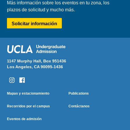
Más información sobre los eventos en tu zona, los
plazos de solicitud y mucho más.
Solicitar información
1147 Murphy Hall, Box 951436
Los Angeles, CA 90095-1436
Columna Uno
Columna Dos
Footer
Mapas y estacionamiento
Publications
Menu
Recorridos por el campus
Contáctanos
Eventos de admisión