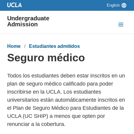
Skip to main content
Skip to navigation
Skip to footer
Language
English
switcher
Undergraduate
Admission
Breadcrumb
Home
Estudiantes admitidos
Seguro médico
Todos los estudiantes deben estar inscritos en un
plan de seguro médico calificado para poder
inscribirse en la UCLA. Los estudiantes
universitarios están automáticamente inscritos en
el Plan de Seguro Médico para Estudiantes de la
UCLA (UC SHIP) a menos que opten por
renunciar a la cobertura.