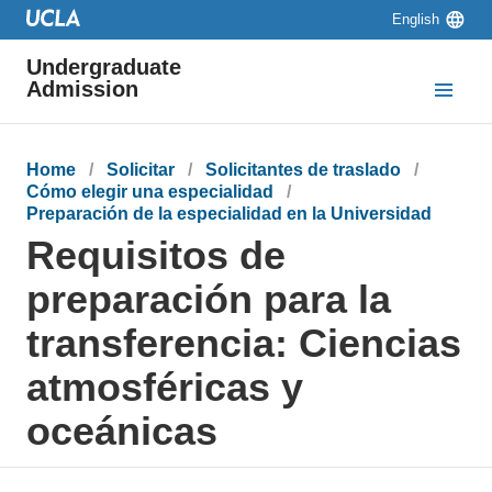
Skip to main content
Skip to navigation
Skip to footer
Language
English
switcher
Undergraduate
Admission
Breadcrumb
Home
Solicitar
Solicitantes de traslado
Cómo elegir una especialidad
Preparación de la especialidad en la Universidad
Requisitos de
preparación para la
transferencia: Ciencias
atmosféricas y
oceánicas