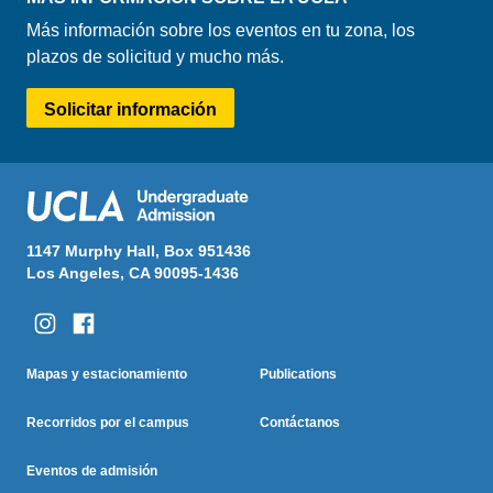
Más información sobre los eventos en tu zona, los
plazos de solicitud y mucho más.
Solicitar información
1147 Murphy Hall, Box 951436
Los Angeles, CA 90095-1436
Columna Uno
Columna Dos
Footer
Mapas y estacionamiento
Publications
Menu
Recorridos por el campus
Contáctanos
Eventos de admisión