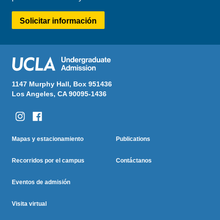
Solicitar información
1147 Murphy Hall, Box 951436
Los Angeles, CA 90095-1436
Columna Uno
Columna Dos
Footer
Mapas y estacionamiento
Publications
Menu
Recorridos por el campus
Contáctanos
Eventos de admisión
Visita virtual