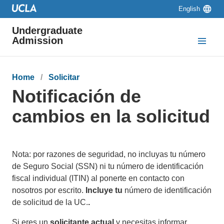
Skip to main content
Skip to navigation
Skip to footer
Language
English
switcher
Undergraduate
Admission
Breadcrumb
Home
Solicitar
Notificación de
cambios en la solicitud
Nota: por razones de seguridad, no incluyas tu número
de Seguro Social (SSN) ni tu número de identificación
fiscal individual (ITIN) al ponerte en contacto con
nosotros por escrito.
Incluye tu
número de identificación
de solicitud de la UC.
.
Si eres un
solicitante actual
y necesitas informar