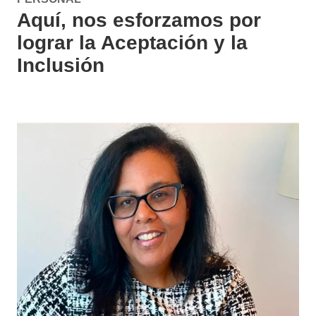
and
and
Aquí, nos esforzamos por
transcript
transcript
are
are
lograr la Aceptación
y la
available
available
in
in
Inclusión
the
the
YouTube
YouTube
player
player
controls.
controls.