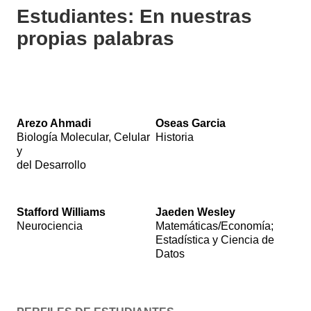
Estudiantes: En nuestras
propias palabras
Text
Text
alternative:
alternative:
Arezo Ahmadi
Oseas Garcia
Arezo
Oseas
Biología Molecular, Celular
Historia
AhmadiBiología
GarciaHistoria.
y
Molecular,
Captions
del Desarrollo
Celular
and
ydel
transcript
Desarrollo.
are
Captions
Text
available
Text
and
alternative:
in
alternative:
Stafford Williams
Jaeden Wesley
transcript
Stafford
the
Jaeden
Neurociencia
Matemáticas/Economía;
are
WilliamsNeurociencia.
YouTube
WesleyMatemáticas/Economía;E
Estadística y Ciencia de
available
Captions
player
y
Datos
in
and
controls.
Ciencia
the
transcript
de
YouTube
are
Datos.
player
available
Captions
controls.
in
and
the
transcript