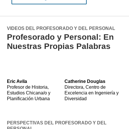
VIDEOS DEL PROFESORADO Y DEL PERSONAL
Profesorado y Personal: En
Nuestras Propias Palabras
Text
Text
alternative:
alternative:
Eric Avila
Catherine Douglas
Eric
Catherine
Profesor de Historia,
Directora, Centro de
AvilaProfesor
DouglasDirectora,
Estudios Chicana/o y
Excelencia en Ingeniería y
de
Centro
Planificación Urbana
Diversidad
Historia,
de
Estudios
Excelencia
Chicana/o
en
y
Ingeniería
Planificación
y
Urbana.
Diversidad.
PERSPECTIVAS DEL PROFESORADO Y DEL
Captions
Captions
PERSONAL