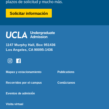
plazos de solicitud y mucho más.
Solicitar información
1147 Murphy Hall, Box 951436
Los Angeles, CA 90095-1436
Columna Uno
Columna Dos
Footer
Mapas y estacionamiento
Publications
Menu
Recorridos por el campus
Contáctanos
Eventos de admisión
Visita virtual