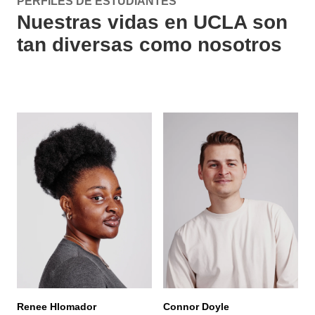
PERFILES DE ESTUDIANTES
YouTube
are
Nuestras vidas en UCLA son
player
available
controls.
in
tan diversas como nosotros
the
YouTube
player
controls.
Renee Hlomador
Connor Doyle