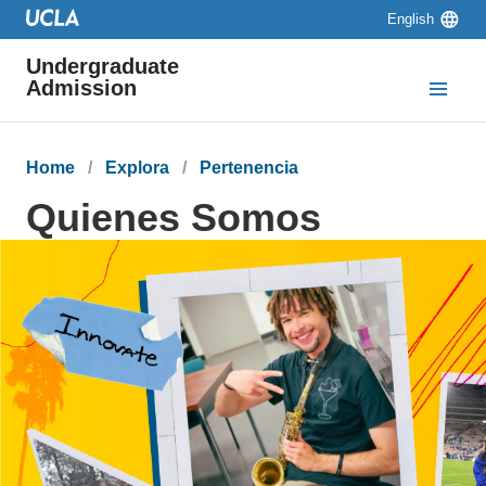
Skip to main content
Skip to navigation
Skip to footer
Language
English
switcher
Undergraduate
Admission
Breadcrumb
Home
Explora
Pertenencia
Quienes Somos