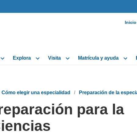
Skip to main content
Skip to navigation
Skip to footer
Deskto
Inicio
Header
Navigat
Explora
Visita
Matrícula y ayuda
Cómo elegir una especialidad
Preparación de la especi
reparación para la
Ciencias