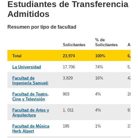
Estudiantes de Transferencia
Admitidos
Resumen por tipo de facultad
% de
Solicitantes
Solicitantes
Admi
Total
23,974
100%
6,189
La Universidad
17,706
74%
5,600
Facultad de
3,829
16%
421
Ingeniería Samueli
Facultad de Teatro,
903
4%
28
Cine y Televisión
Facultad de Artes y
1, 011
4%
91
Arquitectura
Facultad de Música
195
1%
23
Herb Alpert