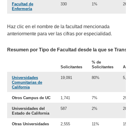
Facultad de
330
1%
26
Enfermería
Haz clic en el nombre de la facultad mencionada
anteriormente para ver las cifras por especialidad.
Resumen por Tipo de Facultad desde la que se Transfie
% de
Solicitantes
Solicitantes
Admi
Universidades
19,091
80%
5,715
Comunitarias de
California
Otros Campus de UC
1,741
7%
296
Universidades del
587
2%
28
Estado de California
Otras Universidades
2,555
11%
150