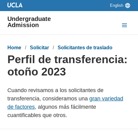
Skip to main content
Skip to navigation
Skip to footer
Language
English
switcher
Undergraduate
Admission
Breadcrumb
Home
Solicitar
Solicitantes de traslado
Perfil de transferencia:
otoño 2023
Cuando revisamos a los solicitantes de
transferencia, consideramos una
gran variedad
de factores
, algunos más fácilmente
cuantificables que otros.