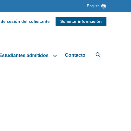
Language
English
switcher
p
 de sesión del solicitante
Solicitar información
ion
Contacto
Estudiantes admitidos